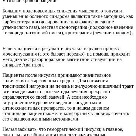
мозговое кровообращение.
Большим подспорьем для снижения мышечного тонуса и
уменьшения болевого синдрома являются такие методики, как
карбокситерапия (дозированное подкожное введение
углекислого газа), местная озонотерапия (подкожное введение
кислородно-озоновой смеси), криотерапия (лечение холодом).
Если у пациента в результате инсульта нарушен процесс
мочеиспускания (а это бывает нередко), на помощь приходит
методика экстракорпоральной магнитной стимуляции на
аппарате Авантрон.
Пациенты после инсульта принимают значительное
количество лекарственных средств. Для снижения
токсической нагрузки на печень и желудочно-кишечный тракт
все немедикаментозные методы лечения прекрасно
справляются со своей задачей. А если необходимо
внутривенное курсовое введение сосудистых и
антиоксидантных препаратов, то в нашем дневном
стационаре пациент может в комфортных условиях сочетать
его с вышеописанными методиками.
Нельзя забывать, что геморрагический инсульт, а главное,
длительная реабилитация приносят значительные