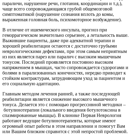
параличи, нарушение речи, глотания, координации и т.д.),
чаще всего сопровождающаяся грубой общемозговой
симптоматикой (нарушение сознания вплоть до комы,
выраженная головная боль, психомоторное возбуждение).
В отличие от ишемического инсульта, прогноз при
геморрагическом значительно серьезнее, а летальность выше.
Выжившие пациенты, даже при адекватной терапии и
хорошей реабилитации остаются с достаточно грубыми
неврологическими дефектами, при этом самым неприятным
из них является парез или паралич с высоким мышечным
тонусом. Последний проявляется постоянно высоким
напряжением в мышцах, часто сопровождается судорогами и
болями в парализованных конечностях, нередко приводит к
стойким контрактурам, затрудняющим уход за пациентом и
его социальную адаптацию.
Главным методом лечения ранней, а также последующей
реабилитации является снижение высокого мышечного
тонуса. Делается это с помощью прогрессивной методики –
ботулинотерапии (локального введения ботулотоксина в
спазмированные мышцы). В клинике Первая Неврология
работают ведущие ботулинотерапевты, которые имеют
огромный опыт работы в этом направлении и помогут Вам
или Вашим близким справится с этой непростой проблемой.