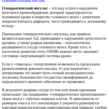
Геморрагический инсульт
– это вид острого нарушения
мозгового кровообращения, который характеризуется
излиянием крови в вещество головного мозга с развитием
неврологического дефицита, часто приводящего к летальному
исходу.
Причинами геморрагического инсульта, как правило,
являются высокое АД, приводящее к нарушению целостности
артерии, а также разрыв аневризмы – патологически
расширенного сосуда головного мозга. Кроме того, в
патогенезе развития этого ОНМК важное место занимает
состояние свертывающей системы крови.
Если у «тяжелых» гипертоников возможность предсказать
кровоизлияния довольно высока, то для пациентов с
аневризмами это может быть полной неожиданностью,
поскольку большинство сосудистых мальформаций до
определенного времени себя никак не проявляют.
В результате разрыва сосуда по тем или иным причинам
происходит так называемое «геморрагическое пропитывание»
ткани мозга с гибелью нервных клеток. В зависимости от
размеров очага и его локализации у пациента развивается
очаговая неврологическая симптоматика (как правило, грубые