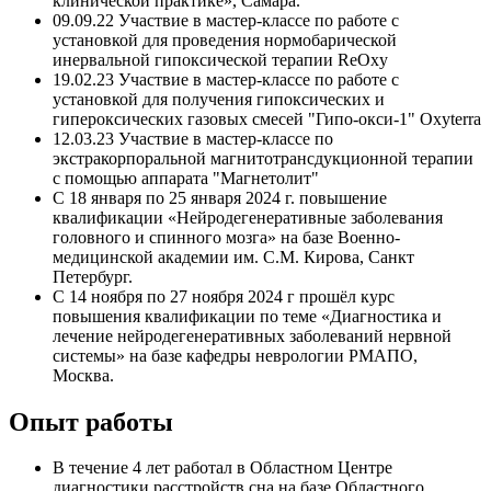
клинической практике», Самара.
09.09.22 Участвие в мастер-классе по работе с
установкой для проведения нормобарической
инервальной гипоксической терапии ReOxy
19.02.23 Участвие в мастер-классе по работе с
установкой для получения гипоксических и
гипероксических газовых смесей "Гипо-окси-1" Oxyterra
12.03.23 Участвие в мастер-классе по
экстракорпоральной магнитотрансдукционной терапии
с помощью аппарата "Магнетолит"
С 18 января по 25 января 2024 г. повышение
квалификации «Нейродегенеративные заболевания
головного и спинного мозга» на базе Военно-
медицинской академии им. С.М. Кирова, Санкт
Петербург.
С 14 ноября по 27 ноября 2024 г прошёл курс
повышения квалификации по теме «Диагностика и
лечение нейродегенеративных заболеваний нервной
системы» на базе кафедры неврологии РМАПО,
Москва.
Опыт работы
В течение 4 лет работал в Областном Центре
диагностики расстройств сна на базе Областного