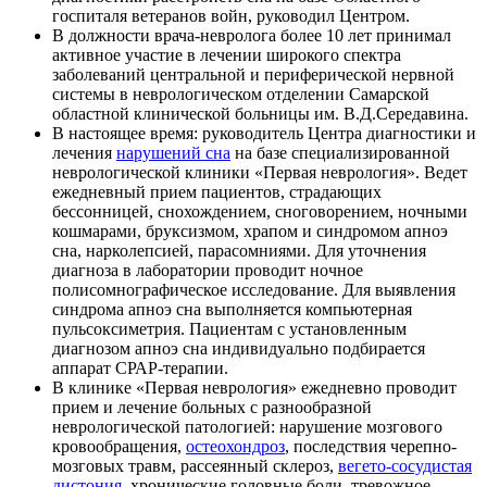
госпиталя ветеранов войн, руководил Центром.
В должности врача-невролога более 10 лет принимал
активное участие в лечении широкого спектра
заболеваний центральной и периферической нервной
системы в неврологическом отделении Самарской
областной клинической больницы им. В.Д.Середавина.
В настоящее время: руководитель Центра диагностики и
лечения
нарушений сна
на базе специализированной
неврологической клиники «Первая неврология». Ведет
ежедневный прием пациентов, страдающих
бессонницей, снохождением, сноговорением, ночными
кошмарами, бруксизмом, храпом и синдромом апноэ
сна, нарколепсией, парасомниями. Для уточнения
диагноза в лаборатории проводит ночное
полисомнографическое исследование. Для выявления
синдрома апноэ сна выполняется компьютерная
пульсоксиметрия. Пациентам с установленным
диагнозом апноэ сна индивидуально подбирается
аппарат СРАР-терапии.
В клинике «Первая неврология» ежедневно проводит
прием и лечение больных с разнообразной
неврологической патологией: нарушение мозгового
кровообращения,
остеохондроз
, последствия черепно-
мозговых травм, рассеянный склероз,
вегето-сосудистая
дистония
, хронические головные боли, тревожное