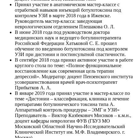
Принял участие в анатомическом мастер-классе с
отработкой навыков инъекций ботулотоксина под
контролем УЗИ в марте 2018 года в Ижевске.
Руководитель мастер-класса: заведующая
неврологическим отделением Плешакова О. Л.
В июне 2018 года под руководством доктора
медицинских наук и ведущего ботулинотерапевта
Российской Федерации Хатьковой С. Е. прошел
обучение по введению ботулотоксина под контролем
УЗИ при дистонии и постинсультной спастичности.
В сентябре 2018 года принял активное участие в работе
круглого стола по теме: «Полное функциональное
восстановление как современная цель терапии
депрессий». Модератор: доцент Пензенского института
усовершенствования врачей врач-психотерапевт
Прибытков А. А.
В январе 2019 года принял участие в мастер-классе по
теме «Дистонии – классификация, клиника и лечение
препаратами ботулинического токсина типа А.
Аппаратный контроль процедуры – ЭМГ и УЗИ»
Преподаватель – Виктор Казбекович Мисиков – к.м.н.,
доцент кафедры неврологии ФУВ (ГБУЗ МО
Московский Областной Научно-Исследовательский
Клинический Институт им. М.Ф. Владимирского. г.
Москва).