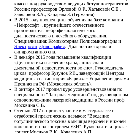
классы под руководством ведущих ботулинотерапевтов
России: профессоров Орловой О.Р., Хатьковой С.Е.,
Заляловой З.А., Кацарава З. (Германия).
В 2015 году прошел цикл обучения на базе компании
«Нейрософт», крупнейшего отечественного
производителя нейрофизиологического
диагностического и лечебного оборудования.
Специализация: Компьютерная Полисомнография и
Электроэнцефалография
. Диагностика храпа и
синдрома апноэ сна.
В декабре 2015 года повышение квалификации
«Диагностика и лечение храпа, апноэ сна и
дыхательной недостаточности во сне». Руководитель
цикла: профессор Бузунов Р.В., заведующий Центром
медицины сна санатория «Барвиха» Управления делами
Президента РФ (Московская область).
В октябре 2017 прошел курс усовершенствования по
специальности "Лазерная медицина" под руководством
основоположника лазерной медицины в России проф.
Москвина С.В.
Осенью 2017 г. принял участие в мастер-классе с
отработкой практических навыков: "Введение
ботулинического токсина в мышцы верхней и нижней
конечности под контролем УЗИ". Руководители цикла:
доцент Мисиков В.К., Коваленко А.П.