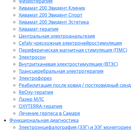
Физиотерапия
Хивамат 200 Эвидент Клиник
Хивамат 200 Эвидент Спорт
Хивамат 200 Эвидент Эстетика
Хивамат-терапия
Центральная электроанальгезия
Cefaly чреcкожная электронейростимуляция
Периферическая магнитная стимуляция (ПМС)
Электросон
Внутритканевая электростимуляция (ВТЭС)
Трансцеребральная электротерапия
Электрофорез
Реабилитация после ковид / постковидный синд
ReOxy-терапия
Лазер МЛС
OXYTERRA-терапия
Лечение герпеса в Самаре
Функциональная диагностика
Электроэнцефалография (ЭЭГ) и ЭЭГ мониторин