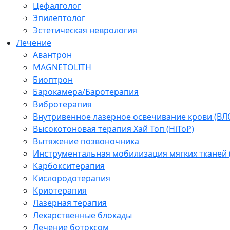
Цефалголог
Эпилептолог
Эстетическая неврология
Лечение
Авантрон
MAGNETOLITH
Биоптрон
Барокамера/Баротерапия
Вибротерапия
Внутривенное лазерное освечивание крови (ВЛ
Высокотоновая терапия Хай Топ (HiToP)
Вытяжение позвоночника
Инструментальная мобилизация мягких тканей
Карбокситерапия
Кислородотерапия
Криотерапия
Лазерная терапия
Лекарственные блокады
Лечение ботоксом