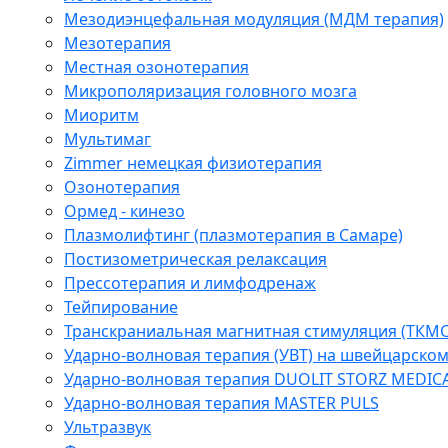
Мезодиэнцефальная модуляция (МДМ терапия)
Мезотерапия
Местная озонотерапия
Микрополяризация головного мозга
Миоритм
Мультимаг
Zimmer немецкая физиотерапия
Озонотерапия
Ормед - кинезо
Плазмолифтинг (плазмотерапия в Самаре)
Постизометрическая релаксация
Прессотерапия и лимфодренаж
Тейпирование
Транскраниальная магнитная стимуляция (ТКМС
Ударно-волновая терапия (УВТ) на швейцарско
Ударно-волновая терапия DUOLIT STORZ MEDIC
Ударно-волновая терапия MASTER PULS
Ультразвук