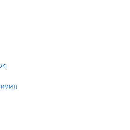
ОК)
 (ИММТ)