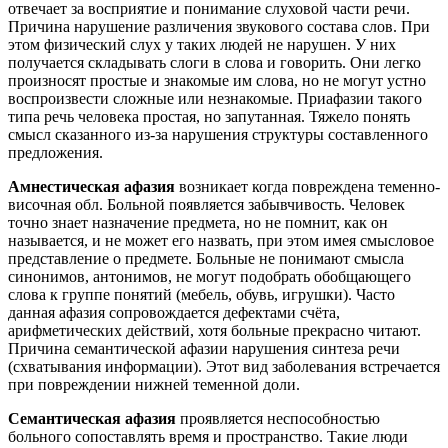
отвечает за восприятие и понимание слуховой части речи.
Причина нарушение различения звукового состава слов. При
этом физический слух у таких людей не нарушен. У них
получается складывать слоги в слова и говорить. Они легко
произносят простые и знакомые им слова, но не могут устно
воспроизвести сложные или незнакомые. Приафазии такого
типа речь человека простая, но запутанная. Тяжело понять
смысл сказанного из-за нарушения структуры составленного
предложения.
Амнестическая афазия
возникает когда повреждена теменно-
височная обл. Больной появляется забывчивость. Человек
точно знает назначение предмета, но не помнит, как он
называется, и не может его назвать, при этом имея смысловое
представление о предмете. Больные не понимают смысла
синонимов, антонимов, не могут подобрать обобщающего
слова к группе понятий (мебель, обувь, игрушки). Часто
данная афазия сопровождается дефектами счёта,
арифметических действий, хотя больные прекрасно читают.
Причина семантической афазии нарушения синтеза речи
(схватывания информации). Этот вид заболевания встречается
при повреждении нижней теменной доли.
Семантическая афазия
проявляется неспособностью
больного сопоставлять время и пространство. Такие люди