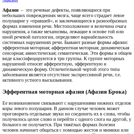
Афазии
– это речевые дефекты, появляющиеся при
небольших повреждениях мозга, чаще всего страдает левое
полушарие у «правшей», и заключающиеся в разнообразных
формах изменения речи. Местоположение и величина очага
нарушения, а также механизмы, лежащие в основе той или
иной речевой патологии, определяют вариабельность
системных нарушениях речи. Бывают разные формы афазии:
эфферентная моторная; афферентная моторная; динамическая
сенсорная; амнестическая; семантическая. Эти формы в общем
виде классифицируются в три группы. К группе моторных
нарушений относят афферентную, эфферентную и
динамическую форму. Отличительной чертой этого типа
заболевания является отсутствие экспрессивной речи, т.е.
активного устного высказывания.
Эфферентная моторная афазия (Афазия Брока)
Ее возникновение связывают с нарушениями нижних отделов
коры левого полушария. В данном случае человек может
проговорить отдельные звуки но соединить их в слова, чтобы
получилось целое слово и перейти с одного слога на другой, у
больного не получается. При тяжёлых формах болезни
человек начинает общаться с помощью жестов и мимики или