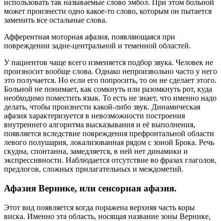
использовать так называемые слово эмбол. При этом больной
может произнести одно какое-то слово, которым он пытается
заменить все остальные слова.
Афферентная моторная афазия, появляющаяся при
повреждении задне-центральной и теменной областей.
У пациентов чаще всего изменяется подбор звука. Человек не
произносит вообще слова. Однако непроизвольно часто у него
это получается. Но если его попросить, то он не сделает этого.
Больной не понимает, как сомкнуть или разомкнуть рот, куда
необходимо поместить язык. То есть не знает, что именно надо
делать, чтобы произнести какой-либо звук. Динамическая
афазия характеризуется в невозможности построения
внутреннего алгоритма высказывания и её выполнения,
появляется вследствие повреждения префронтальной области
левого полушария, локализованная рядом с зоной Брока. Речь
скудна, спонтанна, замедляется, в ней нет динамики и
экспрессивности. Наблюдается отсутствие во фразах глаголов,
предлогов, сложных прилагательных и междометий.
Афазия Вернике, или сенсорная афазия.
Этот вид появляется когда поражена верхняя часть коры
виска. Именно эта область, носящая название зоны Вернике,