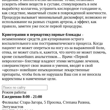
ускорить обмен веществ в суставе, стимулировать в нем
выработку коллагена, устранить кислородное голодание и,
как следствие, мышечный спазм в поврежденной конечности.
Процедура вызывает минимальный дискомфорт, возможно ее
использование на разных стадиях артроза, а эффект, как
правило, заметен уже после первой процедуры.
Криотерапия и периартикулярные блокады
-
незамениммое средств для купирования острого
воспалительного или посттравматического процесса. Когда
пациент не может опереться на ногу из-за выраженной боли,
отека, не может спать и, кажется, что ничто не может помочь,
кроме сильнейших анальгетиков… Врачи «Первой
неврологии» блестяще владеют этими методами лечения,
совершенствуют свои знания и умения, вводят в свой
«арсенал» новейшие инъекционные лекарственные
препараты, чтобы боль не нарушала Ваш сон и не вносила
коррективы в намеченные цели.
Режим работы
Ежедневно 8:00 - 21:00
Филиалы: Стара-Загора, 5 Просека, Степана Разина,
Энтузиастов