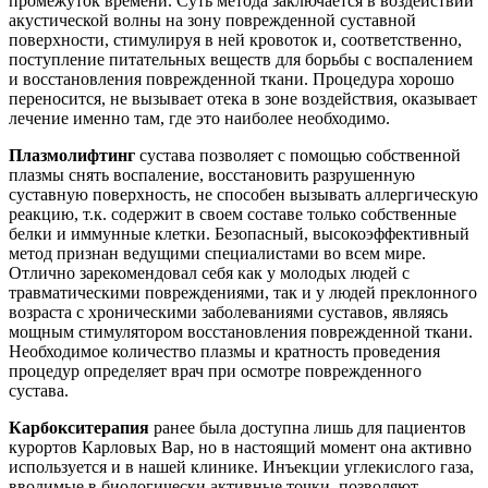
промежуток времени. Суть метода заключается в воздействии
акустической волны на зону поврежденной суставной
поверхности, стимулируя в ней кровоток и, соответственно,
поступление питательных веществ для борьбы с воспалением
и восстановления поврежденной ткани. Процедура хорошо
переносится, не вызывает отека в зоне воздействия, оказывает
лечение именно там, где это наиболее необходимо.
Плазмолифтинг
сустава позволяет с помощью собственной
плазмы снять воспаление, восстановить разрушенную
суставную поверхность, не способен вызывать аллергическую
реакцию, т.к. содержит в своем составе только собственные
белки и иммунные клетки. Безопасный, высокоэффективный
метод признан ведущими специалистами во всем мире.
Отлично зарекомендовал себя как у молодых людей с
травматическими повреждениями, так и у людей преклонного
возраста с хроническими заболеваниями суставов, являясь
мощным стимулятором восстановления поврежденной ткани.
Необходимое количество плазмы и кратность проведения
процедур определяет врач при осмотре поврежденного
сустава.
Карбокситерапия
ранее была доступна лишь для пациентов
курортов Карловых Вар, но в настоящий момент она активно
используется и в нашей клинике. Инъекции углекислого газа,
вводимые в биологически активные точки, позволяют