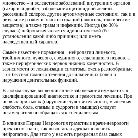
множество – и вследствие заболеваний внутренних органов
(сахарный диабет, заболевания щитовидной железы,
рассеянный склероз, другие аутоиммунные состояния), так и в
результате различных интоксикаций (алкоголь, токсические
вещества), а также травм и инфекций. Иногда (до 30%
случаев) нейропатия является идиопатической (без
установления какой либо причины) или иметь
наследственный характер.
Самые известные поражения – нейропатии лицевого,
тройничного, лучевого, срединного, седалищного нервов, а
также периферических нервов нижних конечностей. В
зависимости от локализации симптомы очень разнообразные
– от бессимптомного течения до сильнейших болей и
нарушения двигательных функций.
В любом случае вышеописанные заболевания нуждаются в
квалифицированной диагностике и грамотном лечении. При
первых признаках (нарушение чувствительности, мышечная
слабость, боль, спазмы и судороги в мышцах) следует
незамедлительно обращаться к специалистам.
В клинике Первая Неврология грамотные врачи-неврологи
прекрасно знают, как выявлять и адекватно лечить
нейропатии. Для этого у нас есть прекрасная база самых