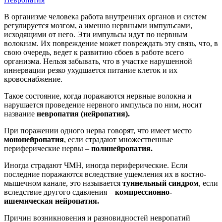
В организме человека работа внутренних органов и систем
регулируется мозгом, а именно нервными импульсами,
исходящими от него. Эти импульсы идут по нервным
волокнам. Их повреждение может повреждать эту связь, что, в
свою очередь, ведет к развитию сбоев в работе всего
организма. Нельзя забывать, что в участке нарушенной
иннервации резко ухудшается питание клеток и их
кровоснабжение.
Такое состояние, когда поражаются нервные волокна и
нарушается проведение нервного импульса по ним, носит
название
невропатия (нейропатия).
При поражении одного нерва говорят, что имеет место
мононейропатия
, если страдают множественные
периферические нервы –
полинейропатия.
Иногда страдают ЧМН, иногда периферические. Если
последние поражаются вследствие ущемления их в костно-
мышечном канале, это называется
туннельный синдром
, если
вследствие другого сдавления –
компрессионно-
ишемическая нейропатия.
Причин возникновения и разновидностей невропатий