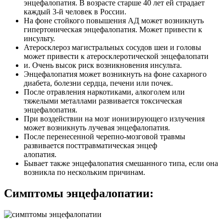
энцефалопатия. В возрасте старше 40 лет ей страдает
каждый 3-й человек в России.
На фоне стойкого повышения АД может возникнуть
гипертоническая энцефалопатия. Может привести к
инсульту.
Атеросклероз магистральных сосудов шеи и головы
может привести к атеросклеротической энцефалопати
и. Очень высок риск возникновения инсульта.
Энцефалопатия может возникнуть на фоне сахарного
диабета, болезни сердца, печени или почек.
После отравления наркотиками, алкоголем или
тяжелыми металлами развивается токсическая
энцефалопатия.
При воздействии на мозг ионизирующего излучения
может возникнуть лучевая энцефалопатия.
После перенесенной черепно-мозговой травмы
развивается посттравматическая энцеф
алопатия.
Бывает также энцефалопатия смешанного типа, если она
возникла по нескольким причинам.
Симптомы энцефалопатии: