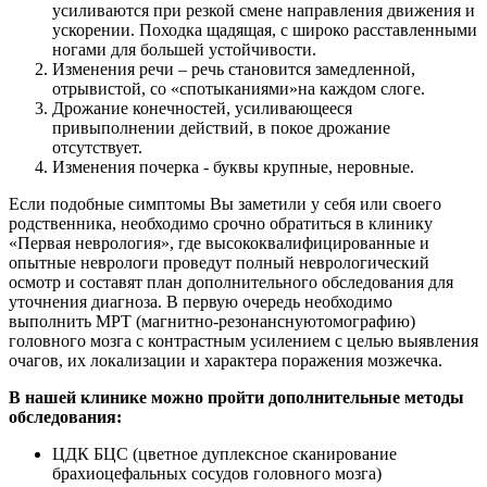
усиливаются при резкой смене направления движения и
ускорении. Походка щадящая, с широко расставленными
ногами для большей устойчивости.
Изменения речи – речь становится замедленной,
отрывистой, со «спотыканиями»на каждом слоге.
Дрожание конечностей, усиливающееся
привыполнении действий, в покое дрожание
отсутствует.
Изменения почерка - буквы крупные, неровные.
Если подобные симптомы Вы заметили у себя или своего
родственника, необходимо срочно обратиться в клинику
«Первая неврология», где высококвалифицированные и
опытные неврологи проведут полный неврологический
осмотр и составят план дополнительного обследования для
уточнения диагноза. В первую очередь необходимо
выполнить МРТ (магнитно-резонанснуютомографию)
головного мозга с контрастным усилением с целью выявления
очагов, их локализации и характера поражения мозжечка.
В нашей клинике можно пройти дополнительные методы
обследования:
ЦДК БЦС (цветное дуплексное сканирование
брахиоцефальных сосудов головного мозга)