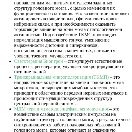
направленным магнитным импульсом заданных
структур головного мозга , с целью изменения их
функционального состояния. Это воздействие позволяет
активировать «спящие зоны», сформировать новые
нейронные связи, а при необходимости оказывать
тормозящие влияние на зоны мозга с патологической
активностью. Под воздействие ТКМС происходит
нормализация мышечного тонуса, уменьшение
выраженности дистонии и гиперкинезов,
восстанавливается сила в конечностях, снижается
уровень тревоги, улучшается сон.
Светотерапия Биоптрон
– стимулирует естественные
процессы регенерации, улучшает микроциркуляцию и
питание тканей.
Транскраниальная микрополяризация (ТКМП)
– это
направленное воздействие на клетки головного мозга
микротоков, поляризующих мембраны клеток, что
приводит к облегчению передачи нервных импульсов и
происходит стимуляцияповрежденных структур
центральной нервной системы.
МДМ терапия (мезодиэнцефальная модуляция)
– это
воздействие слабым электрическим импульсом на
глубинные структуры головного мозга, в результате чего
синхронизируется работа подкорковых образований
головного мозга, которые отвечают за слаженную