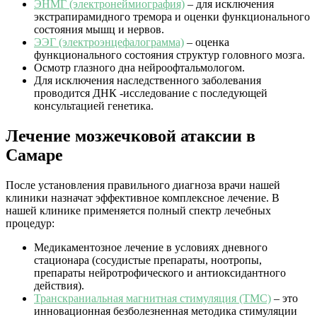
ЭНМГ (электронеймиография)
– для исключения
экстрапирамидного тремора и оценки функционального
состояния мышц и нервов.
ЭЭГ (электроэнцефалограмма)
– оценка
функционального состояния структур головного мозга.
Осмотр глазного дна нейроофтальмологом.
Для исключения наследственного заболевания
проводится ДНК -исследование с последующей
консультацией генетика.
Лечение мозжечковой атаксии в
Самаре
После установления правильного диагноза врачи нашей
клиники назначат эффективное комплексное лечение. В
нашей клинике применяется полный спектр лечебных
процедур:
Медикаментозное лечение в условиях дневного
стационара (сосудистые препараты, ноотропы,
препараты нейротрофического и антиоксидантного
действия).
Транскраниальная магнитная стимуляция (ТМС)
– это
инновационная безболезненная методика стимуляции