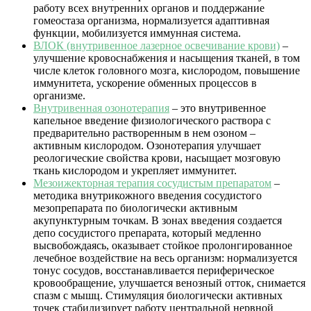
работу всех внутренних органов и поддержание
гомеостаза организма, нормализуется адаптивная
функции, мобилизуется иммунная система.
ВЛОК (внутривенное лазерное освечивание крови)
–
улучшение кровоснабжения и насыщения тканей, в том
числе клеток головного мозга, кислородом, повышение
иммунитета, ускорение обменных процессов в
организме.
Внутривенная озонотерапия
– это внутривенное
капельное введение физиологического раствора с
предварительно растворенным в нем озоном –
активным кислородом. Озонотерапия улучшает
реологические свойства крови, насыщает мозговую
ткань кислородом и укрепляет иммунитет.
Мезоижекторная терапия сосудистым препаратом
–
методика внутрикожного введения сосудистого
мезопрепарата по биологически активным
акупунктурным точкам. В зонах введения создается
депо сосудистого препарата, который медленно
высвобождаясь, оказывает стойкое пролонгированное
лечебное воздействие на весь организм: нормализуется
тонус сосудов, восстанавливается периферическое
кровообращение, улучшается венозный отток, снимается
спазм с мышц. Стимуляция биологически активных
точек стабилизирует работу центральной нервной