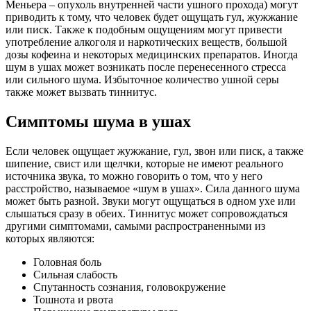
Меньера – опухоль внутренней части ушного прохода) могут
приводить к тому, что человек будет ощущать гул, жужжание
или писк. Также к подобным ощущениям могут привести
употребление алкоголя и наркотических веществ, большой
дозы кофеина и некоторых медицинских препаратов. Иногда
шум в ушах может возникать после перенесенного стресса
или сильного шума. Избыточное количество ушной серы
также может вызвать тиннитус.
Симптомы шума в ушах
Если человек ощущает жужжание, гул, звон или писк, а также
шипение, свист или щелчки, которые не имеют реального
источника звука, то можно говорить о том, что у него
расстройство, называемое «шум в ушах». Сила данного шума
может быть разной. Звуки могут ощущаться в одном ухе или
слышаться сразу в обеих. Тиннитус может сопровождаться
другими симптомами, самыми распространенными из
которых являются:
Головная боль
Сильная слабость
Спутанность сознания, головокружение
Тошнота и рвота