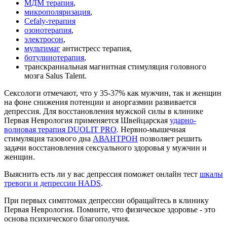
МДМ терапия
,
микрополяризация
,
Cefaly-терапия
озонотерапия
,
электросон
,
мультимаг
антистресс терапия,
ботулинотерапия
,
транскраниальная магнитная стимуляция головного
мозга Salus Talent.
Сексологи отмечают, что у 35-37% как мужчин, так и женщин
на фоне снижения потенции и аноргазмии развивается
депрессия. Для восстановления мужской силы в клинике
Первая Неврология применяется Швейцарская
ударно-
волновая терапия DUOLIT PRO
. Нервно-мышечная
стимуляция тазового дна
АВАНТРОН
позволяет решить
задачи восстановления сексуального здоровья у мужчин и
женщин.
Выяснить есть ли у вас депрессия поможет онлайн тест
шкалы
тревоги и депрессии HADS
.
При первых симптомах депрессии обращайтесь в клинику
Первая Неврология. Помните, что физическое здоровье - это
основа психического благополучия.