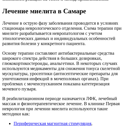
Лечение миелита в Самаре
Лечение в острую фазу заболевания проводится в условиях
стационара неврологического отделения. Схема терапии при
миелите разрабатывается невропатологом с учетом
этиологических данных и индивидуальных особенностей
развития болезни у конкретного пациента.
Основу терапии составляют антибактериальные средства
широкого спектра действия в больших дозировках,
глюкокортикостероиды, анальгетики. В некоторых случаях
используются медикаменты для снижения тонуса скелетной
мускулатуры, уросептики (антисептические препараты для
уничтожения инфекций в мочеполовых органах). При
проблемах с мочеиспусканием показана катетеризация
мочевого пузыря.
В реабилитационном периоде назначается ЛФК, лечебный
массаж и физиотерапевтическое лечение. В клинике Первая
неврология при лечении миелита используются такие
методики как:
Периферическая магнитная стимуляция
,