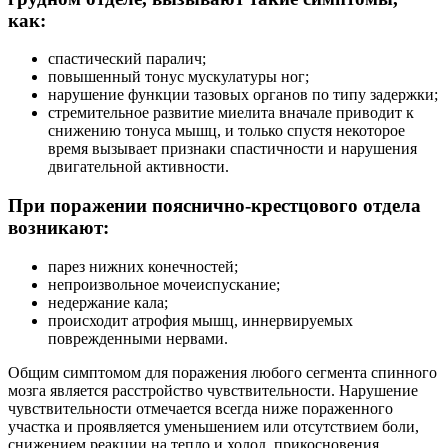
как:
спастический паралич;
повышенный тонус мускулатуры ног;
нарушение функции тазовых органов по типу задержки;
стремительное развитие миелита вначале приводит к
снижению тонуса мышц, и только спустя некоторое
время вызывает признаки спастичности и нарушения
двигательной активности.
При поражении пояснично-крестцового отдела
возникают:
парез нижних конечностей;
непроизвольное мочеиспускание;
недержание кала;
происходит атрофия мышц, иннервируемых
поврежденными нервами.
Общим симптомом для поражения любого сегмента спинного
мозга является расстройство чувствительности. Нарушение
чувствительности отмечается всегда ниже пораженного
участка и проявляется уменьшением или отсутствием боли,
снижением реакции на тепло и холод, прикосновения.