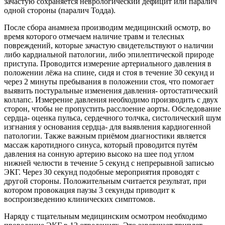
зачастую сохраняется неврологический дефицит или паралич
одной стороны (паралич Тодда).
После сбора анамнеза производим медицинский осмотр, во
время которого отмечаем наличие травм и телесных
повреждений, которые зачастую свидетельствуют о наличии
либо кардиальной патологии, либо эпилептической природе
приступа. Проводится измерение артериального давления в
положении лёжа на спине, сидя и стоя в течение 30 секунд и
через 2 минуты пребывания в положении стоя, что помогает
выявить постуральные изменения давления- ортостатический
коллапс. Измерение давления необходимо производить с двух
сторон, чтобы не пропустить расслоение аорты. Обследование
сердца- оценка пульса, сердечного толчка, систолический шум
изгнания у основания сердца- для выявления кардиогенной
патологии. Также важным приёмом диагностики является
массаж каротидного синуса, который проводится путём
давления на сонную артерию высоко на шее под углом
нижней челюсти в течение 5 секунд с непрерывной записью
ЭКГ. Через 30 секунд подобные мероприятия проводят с
другой стороны. Положительным считается результат, при
котором провокация паузы 3 секунды приводит к
воспроизведению клинических симптомов.
Наряду с тщательным медицинским осмотром необходимо