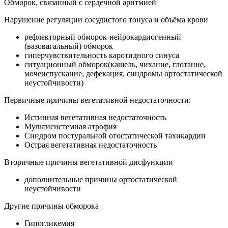
Обморок, связанный с сердечной аритмией
Нарушение регуляции сосудистого тонуса и объёма крови
рефлекторный обморок-нейрокардиогенный
(вазовагальный) обморок
гиперчувствительность каротидного синуса
ситуационный обморок(кашель, чихание, глотание,
мочеиспускание, дефекация, синдромы ортостатической
неустойчивости)
Первичные причины вегетативной недостаточности:
Истинная вегетативная недостаточность
Мультисистемная атрофия
Синдром постуральной отостатической тахикардии
Острая вегетативная недостаточность
Вторичные причины вегетативной дисфункции
дополнительные причины ортостатической
неустойчивости
Другие причины обморока
Гипогликемия