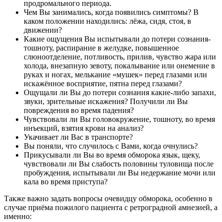
продромального периода.
Чем Вы занимались, когда появились симптомы? В
каком положении находились: лёжа, сидя, стоя, в
движении?
Какие ощущения Вы испытывали до потери сознания-
тошноту, распирание в желудке, повышенное
слюноотделение, потливость, прилив, чувство жара или
холода, внезапную зевоту, покалывание или онемение в
руках и ногах, мелькание «мушек» перед глазами или
искажённое восприятие, пятна перед глазами?
Ощущали ли Вы до потери сознания какие-либо запахи,
звуки, зрительные искажения? Получили ли Вы
повреждения во время падения?
Чувствовали ли Вы головокружение, тошноту, во время
инъекций, взятия крови на анализ?
Укачивает ли Вас в транспорте?
Вы поняли, что случилось с Вами, когда очнулись?
Прикусывали ли Вы во время обморока язык, щеку,
чувствовали ли Вы слабость половины туловища после
пробуждения, испытывали ли Вы недержание мочи или
кала во время приступа?
Также важно задать вопросы очевидцу обморока, особенно в
случае приёма пожилого пациента с ретроградной амнезией, а
именно: