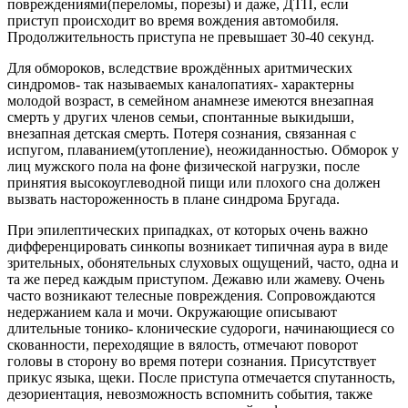
повреждениями(переломы, порезы) и даже, ДТП, если
приступ происходит во время вождения автомобиля.
Продолжительность приступа не превышает 30-40 секунд.
Для обмороков, вследствие врождённых аритмических
синдромов- так называемых каналопатиях- характерны
молодой возраст, в семейном анамнезе имеются внезапная
смерть у других членов семьи, спонтанные выкидыши,
внезапная детская смерть. Потеря сознания, связанная с
испугом, плаванием(утопление), неожиданностью. Обморок у
лиц мужского пола на фоне физической нагрузки, после
принятия высокоуглеводной пищи или плохого сна должен
вызвать настороженность в плане синдрома Бругада.
При эпилептических припадках, от которых очень важно
дифференцировать синкопы возникает типичная аура в виде
зрительных, обонятельных слуховых ощущений, часто, одна и
та же перед каждым приступом. Дежавю или жамеву. Очень
часто возникают телесные повреждения. Сопровождаются
недержанием кала и мочи. Окружающие описывают
длительные тонико- клонические судороги, начинающиеся со
скованности, переходящие в вялость, отмечают поворот
головы в сторону во время потери сознания. Присутствует
прикус языка, щеки. После приступа отмечается спутанность,
дезориентация, невозможность вспомнить события, также