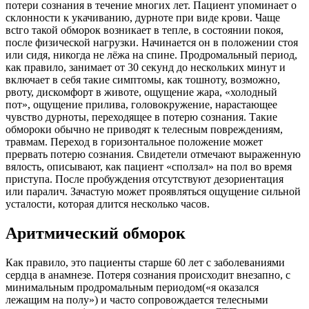
потери сознания в течение многих лет. Пациент упоминает о
склонности к укачиванию, дурноте при виде крови. Чаще
всtго такой обморок возникает в тепле, в состоянии покоя,
после физической нагрузки. Начинается он в положении стоя
или сидя, никогда не лёжа на спине. Продромальный период,
как правило, занимает от 30 секунд до нескольких минут и
включает в себя такие симптомы, как тошноту, возможно,
рвоту, дискомфорт в животе, ощущение жара, «холодный
пот», ощущение прилива, головокружение, нарастающее
чувство дурноты, переходящее в потерю сознания. Такие
обмороки обычно не приводят к телесным повреждениям,
травмам. Переход в горизонтальное положение может
прервать потерю сознания. Свидетели отмечают выраженную
вялость, описывают, как пациент «сползал» на пол во время
приступа. После пробуждения отсутствуют дезориентация
или паралич. Зачастую может проявляться ощущение сильной
усталости, которая длится несколько часов.
Аритмический обморок
Как правило, это пациенты старше 60 лет с заболеваниями
сердца в анамнезе. Потеря сознания происходит внезапно, с
минимальным продромальным периодом(«я оказался
лежащим на полу») и часто сопровождается телесными