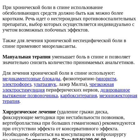
При хронической боли в спине использование
обезболивающих средств должно быть как можно более
коротким. Речь идет о нестероидных противовоспалительных
препаратах, выбор которых осуществляется индивидуально с
учетом возможных побочных эффектов.
Также для лечения хронической неспецифической боли в
спине применяют миорелаксанты.
Мануальная терапия
уменьшает боль в спине и позволяет
значительно снизить количество принимаемых анальгетиков.
Для лечения хронической боли в спине используют:
медикаментозные блокады
, физиотерапию (
миоритм
,
электрофорез
,
ультразвук
, лазер Милта),
чрезкожная
электростимулиция
периферических нервов,
дозированное
вытяжение позвоночника
,
карбокситерапия
,
мезоинжекторная
терапия
.
Хирургическое лечение
(удаление грыжи диска,
фиксирующие методики при нестабильности позвонков,
вертебропластика при больших гемангиомах) рекомендуются
при отсутствии эффекта от консервативного эффекта.
Необходимо обратиться на консультацию к нейрохирургу
по адресу:
5я просека, 95а Тел: 8(846)200-06-09
.