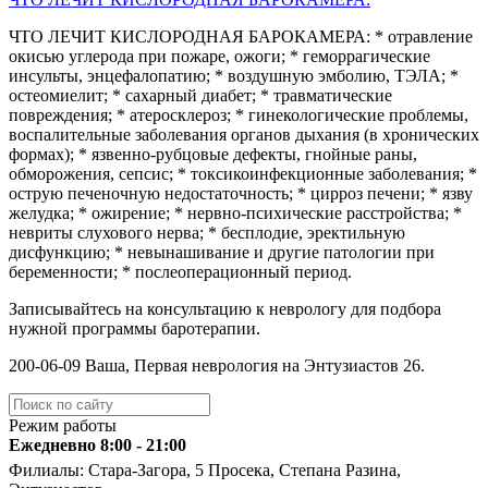
ЧТО ЛЕЧИТ КИСЛОРОДНАЯ БАРОКАМЕРА: * отравление
окисью углерода при пожаре, ожоги; * геморрагические
инсульты, энцефалопатию; * воздушную эмболию, ТЭЛА; *
остеомиелит; * сахарный диабет; * травматические
повреждения; * атеросклероз; * гинекологические проблемы,
воспалительные заболевания органов дыхания (в хронических
формах); * язвенно-рубцовые дефекты, гнойные раны,
обморожения, сепсис; * токсикоинфекционные заболевания; *
острую печеночную недостаточность; * цирроз печени; * язву
желудка; * ожирение; * нервно-психические расстройства; *
невриты слухового нерва; * бесплодие, эректильную
дисфункцию; * невынашивание и другие патологии при
беременности; * послеоперационный период.
Записывайтесь на консультацию к неврологу для подбора
нужной программы баротерапии.
️200-06-09 Ваша, Первая неврология на Энтузиастов 26.
Режим работы
Ежедневно 8:00 - 21:00
Филиалы: Стара-Загора, 5 Просека, Степана Разина,