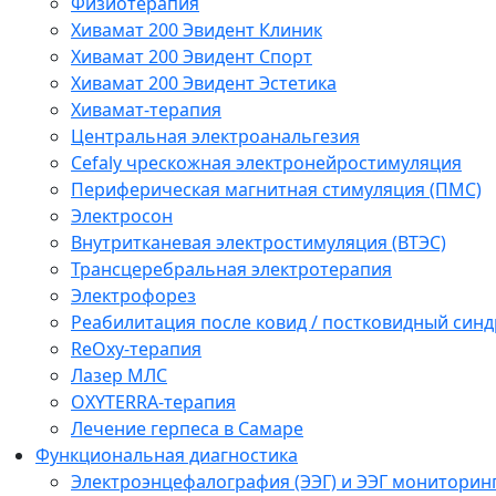
Физиотерапия
Хивамат 200 Эвидент Клиник
Хивамат 200 Эвидент Спорт
Хивамат 200 Эвидент Эстетика
Хивамат-терапия
Центральная электроанальгезия
Cefaly чреcкожная электронейростимуляция
Периферическая магнитная стимуляция (ПМС)
Электросон
Внутритканевая электростимуляция (ВТЭС)
Трансцеребральная электротерапия
Электрофорез
Реабилитация после ковид / постковидный синд
ReOxy-терапия
Лазер МЛС
OXYTERRA-терапия
Лечение герпеса в Самаре
Функциональная диагностика
Электроэнцефалография (ЭЭГ) и ЭЭГ мониторин