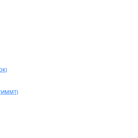
ОК)
 (ИММТ)