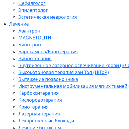
Цефалголог
Эпилептолог
Эстетическая неврология
Лечение
Авантрон
MAGNETOLITH
Биоптрон
Барокамера/Баротерапия
Вибротерапия
Внутривенное лазерное освечивание крови (ВЛ
Высокотоновая терапия Хай Топ (HiToP)
Вытяжение позвоночника
Инструментальная мобилизация мягких тканей
Карбокситерапия
Кислородотерапия
Криотерапия
Лазерная терапия
Лекарственные блокады
Лечение ботоксом