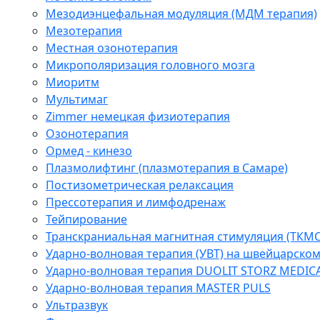
Мезодиэнцефальная модуляция (МДМ терапия)
Мезотерапия
Местная озонотерапия
Микрополяризация головного мозга
Миоритм
Мультимаг
Zimmer немецкая физиотерапия
Озонотерапия
Ормед - кинезо
Плазмолифтинг (плазмотерапия в Самаре)
Постизометрическая релаксация
Прессотерапия и лимфодренаж
Тейпирование
Транскраниальная магнитная стимуляция (ТКМС
Ударно-волновая терапия (УВТ) на швейцарско
Ударно-волновая терапия DUOLIT STORZ MEDIC
Ударно-волновая терапия MASTER PULS
Ультразвук