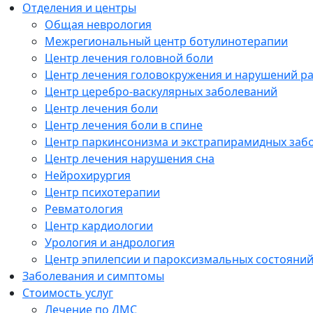
Отделения и центры
Общая неврология
Межрегиональный центр ботулинотерапии
Центр лечения головной боли
Центр лечения головокружения и нарушений р
Центр церебро-васкулярных заболеваний
Центр лечения боли
Центр лечения боли в спине
Центр паркинсонизма и экстрапирамидных заб
Центр лечения нарушения сна
Нейрохирургия
Центр психотерапии
Ревматология
Центр кардиологии
Урология и андрология
Центр эпилепсии и пароксизмальных состояни
Заболевания и симптомы
Стоимость услуг
Лечение по ДМС