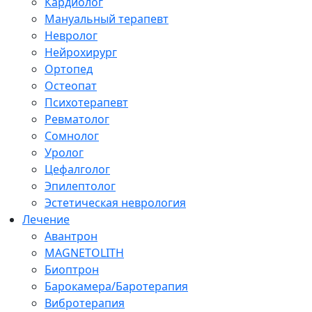
Кардиолог
Мануальный терапевт
Невролог
Нейрохирург
Ортопед
Остеопат
Психотерапевт
Ревматолог
Сомнолог
Уролог
Цефалголог
Эпилептолог
Эстетическая неврология
Лечение
Авантрон
MAGNETOLITH
Биоптрон
Барокамера/Баротерапия
Вибротерапия