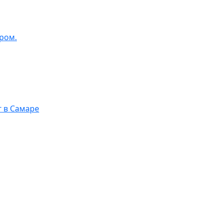
ром.
г в Самаре