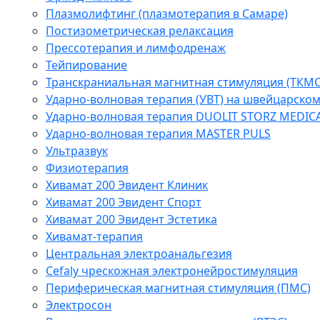
Плазмолифтинг (плазмотерапия в Самаре)
Постизометрическая релаксация
Прессотерапия и лимфодренаж
Тейпирование
Транскраниальная магнитная стимуляция (ТКМС
Ударно-волновая терапия (УВТ) на швейцарско
Ударно-волновая терапия DUOLIT STORZ MEDIC
Ударно-волновая терапия MASTER PULS
Ультразвук
Физиотерапия
Хивамат 200 Эвидент Клиник
Хивамат 200 Эвидент Спорт
Хивамат 200 Эвидент Эстетика
Хивамат-терапия
Центральная электроанальгезия
Cefaly чреcкожная электронейростимуляция
Периферическая магнитная стимуляция (ПМС)
Электросон