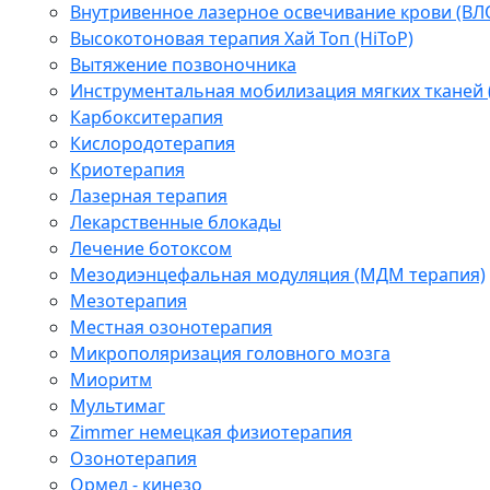
Внутривенное лазерное освечивание крови (ВЛ
Высокотоновая терапия Хай Топ (HiToP)
Вытяжение позвоночника
Инструментальная мобилизация мягких тканей
Карбокситерапия
Кислородотерапия
Криотерапия
Лазерная терапия
Лекарственные блокады
Лечение ботоксом
Мезодиэнцефальная модуляция (МДМ терапия)
Мезотерапия
Местная озонотерапия
Микрополяризация головного мозга
Миоритм
Мультимаг
Zimmer немецкая физиотерапия
Озонотерапия
Ормед - кинезо