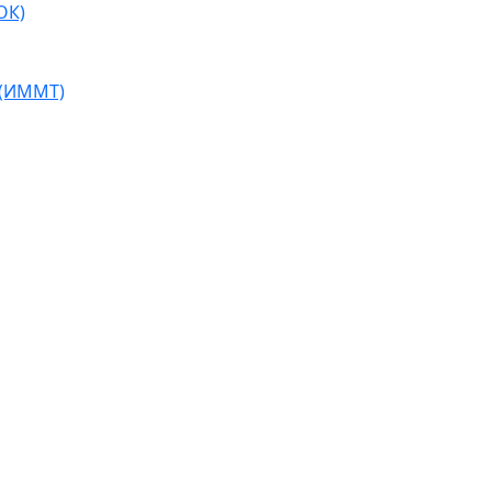
ОК)
 (ИММТ)