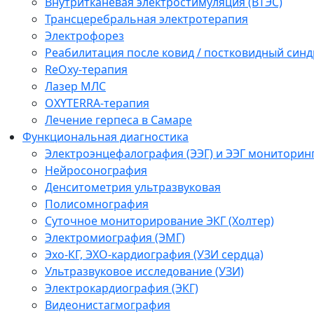
Внутритканевая электростимуляция (ВТЭС)
Трансцеребральная электротерапия
Электрофорез
Реабилитация после ковид / постковидный синд
ReOxy-терапия
Лазер МЛС
OXYTERRA-терапия
Лечение герпеса в Самаре
Функциональная диагностика
Электроэнцефалография (ЭЭГ) и ЭЭГ мониторин
Нейросонография
Денситометрия ультразвуковая
Полисомнография
Суточное мониторирование ЭКГ (Холтер)
Электромиография (ЭМГ)
Эхо-КГ, ЭХО-кардиография (УЗИ сердца)
Ультразвуковое исследование (УЗИ)
Электрокардиография (ЭКГ)
Видеонистагмография